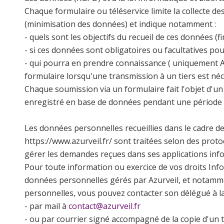
Chaque formulaire ou téléservice limite la collecte d
(minimisation des données) et indique notamment :
- quels sont les objectifs du recueil de ces données (fin
- si ces données sont obligatoires ou facultatives po
- qui pourra en prendre connaissance ( uniquement Az
formulaire lorsqu'une transmission à un tiers est néc
Chaque soumission via un formulaire fait l'objet d'
enregistré en base de données pendant une période 
Les données personnelles recueillies dans le cadre d
https://www.azurveil.fr/ sont traitées selon des prot
gérer les demandes reçues dans ses applications inf
Pour toute information ou exercice de vos droits Info
données personnelles gérés par Azurveil, et notamm
personnelles, vous pouvez contacter son délégué à l
- par mail à
contact@azurveil.fr
- ou par courrier signé accompagné de la copie d'un tit