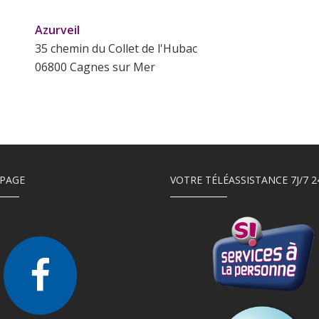
Azurveil
35 chemin du Collet de l'Hubac
06800 Cagnes sur Mer
PAGE
VOTRE TÉLÉASSISTANCE 7J/7 2